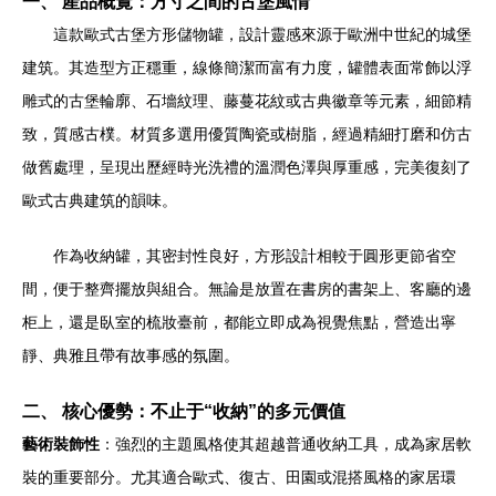
一、 產品概覽：方寸之間的古堡風情
這款歐式古堡方形儲物罐，設計靈感來源于歐洲中世紀的城堡
建筑。其造型方正穩重，線條簡潔而富有力度，罐體表面常飾以浮
雕式的古堡輪廓、石墻紋理、藤蔓花紋或古典徽章等元素，細節精
致，質感古樸。材質多選用優質陶瓷或樹脂，經過精細打磨和仿古
做舊處理，呈現出歷經時光洗禮的溫潤色澤與厚重感，完美復刻了
歐式古典建筑的韻味。
作為收納罐，其密封性良好，方形設計相較于圓形更節省空
間，便于整齊擺放與組合。無論是放置在書房的書架上、客廳的邊
柜上，還是臥室的梳妝臺前，都能立即成為視覺焦點，營造出寧
靜、典雅且帶有故事感的氛圍。
二、 核心優勢：不止于“收納”的多元價值
藝術裝飾性
：強烈的主題風格使其超越普通收納工具，成為家居軟
裝的重要部分。尤其適合歐式、復古、田園或混搭風格的家居環