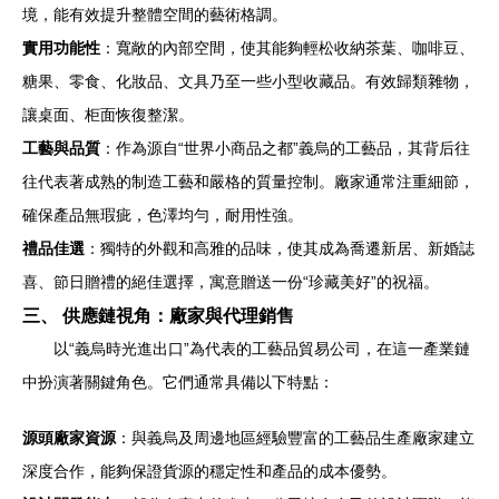
境，能有效提升整體空間的藝術格調。
實用功能性
：寬敞的內部空間，使其能夠輕松收納茶葉、咖啡豆、
糖果、零食、化妝品、文具乃至一些小型收藏品。有效歸類雜物，
讓桌面、柜面恢復整潔。
工藝與品質
：作為源自“世界小商品之都”義烏的工藝品，其背后往
往代表著成熟的制造工藝和嚴格的質量控制。廠家通常注重細節，
確保產品無瑕疵，色澤均勻，耐用性強。
禮品佳選
：獨特的外觀和高雅的品味，使其成為喬遷新居、新婚誌
喜、節日贈禮的絕佳選擇，寓意贈送一份“珍藏美好”的祝福。
三、 供應鏈視角：廠家與代理銷售
以“義烏時光進出口”為代表的工藝品貿易公司，在這一產業鏈
中扮演著關鍵角色。它們通常具備以下特點：
源頭廠家資源
：與義烏及周邊地區經驗豐富的工藝品生產廠家建立
深度合作，能夠保證貨源的穩定性和產品的成本優勢。