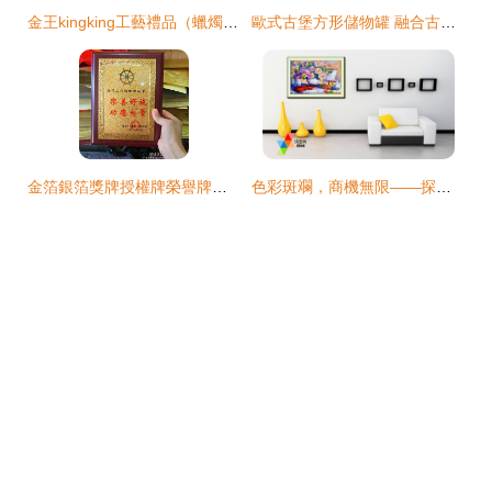
金王kingking工藝禮品（蠟燭）山東省內加盟合作 開啟工藝品代理與銷售新篇章
歐式古堡方形儲物罐 融合古典美學與現代收納的家居藝術品
金箔銀箔獎牌授權牌榮譽牌牌匾定做制作木托銅牌木質證書代理獎牌定制 工藝品代理和銷售全解析
色彩斑斕，商機無限——探秘義烏市炫光工藝品鉆石畫產業