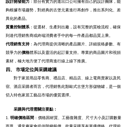
設計開發能力
：部分有實力的進出口公司擁有自己的設計團隊，能
夠根據市場趨勢，對經典的古堡元素進行再創作，推出系列化、差
異化的產品。
質量控制體系
：從選材、生產到出廠，設有完整的質檢流程，確保
到達代理銷售商或終端消費者手中的每一件產品都品質上乘。
代理銷售支持
：為代理商提供清晰的產品圖片、詳細規格參數、有
競爭力的
價格
體系以及靈活的起訂量支持。專業的商品圖片和視頻
素材，極大地方便了代理商進行線上線下推廣。
四、 市場定位與采購建議
對于家居用品零售商、禮品店、精品店、線上電商賣家以及民
宿、酒店采購者而言，代理銷售此類歐式古堡方形儲物罐，是一個
切入特色家居工藝品市場的優質選擇。
采購與代理需關注要點：
1.
明確價格區間
：價格因材質、工藝復雜度、尺寸大小及訂購數量
而異。通常廠家會提供階梯報價，批量采購享有更優價格。代理前