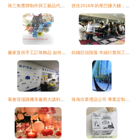
珠三角獎牌制作與工藝品代理銷售全攻略
抓住2016年的尾巴賺大錢，你莫要漠視千千氏了——工藝品代理與銷售新機遇
廠家直供手工訂珠飾品 如何抓住工藝品代理的藍海機遇
紡織巨頭隕落 羊絨行業與工藝品銷售的寒冬
展會現場購機享廠商大讓利，大笨象一站式數碼印花方案十五年深耕，助力工藝品代理與銷售升級
珠海欣業禮品公司 專業定制水晶獎杯、授權獎牌與先進獎杯批發