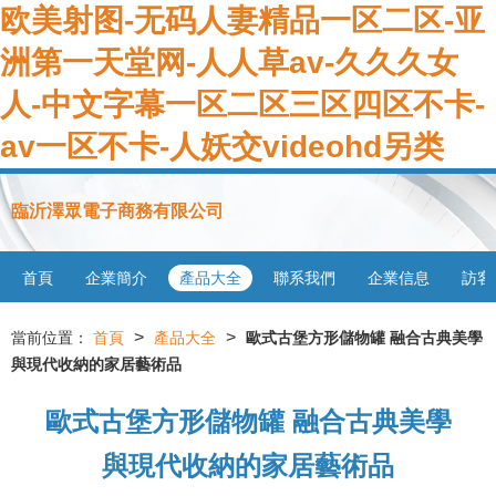
欧美射图-无码人妻精品一区二区-亚
洲第一天堂网-人人草av-久久久女
人-中文字幕一区二区三区四区不卡-
av一区不卡-人妖交videohd另类
臨沂澤眾電子商務有限公司
首頁
企業簡介
產品大全
聯系我們
企業信息
訪客
>
>
當前位置：
首頁
產品大全
歐式古堡方形儲物罐 融合古典美學
與現代收納的家居藝術品
歐式古堡方形儲物罐 融合古典美學
與現代收納的家居藝術品