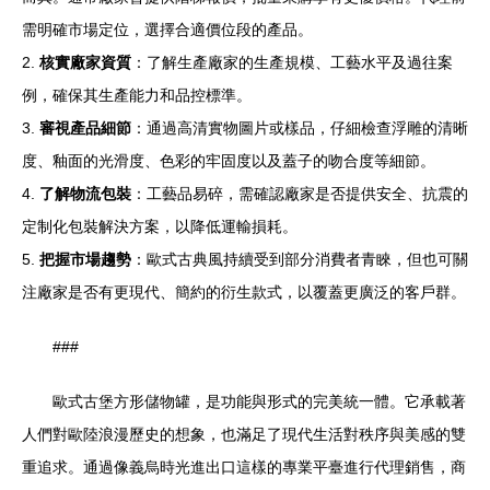
需明確市場定位，選擇合適價位段的產品。
2.
核實廠家資質
：了解生產廠家的生產規模、工藝水平及過往案
例，確保其生產能力和品控標準。
3.
審視產品細節
：通過高清實物圖片或樣品，仔細檢查浮雕的清晰
度、釉面的光滑度、色彩的牢固度以及蓋子的吻合度等細節。
4.
了解物流包裝
：工藝品易碎，需確認廠家是否提供安全、抗震的
定制化包裝解決方案，以降低運輸損耗。
5.
把握市場趨勢
：歐式古典風持續受到部分消費者青睞，但也可關
注廠家是否有更現代、簡約的衍生款式，以覆蓋更廣泛的客戶群。
###
歐式古堡方形儲物罐，是功能與形式的完美統一體。它承載著
人們對歐陸浪漫歷史的想象，也滿足了現代生活對秩序與美感的雙
重追求。通過像義烏時光進出口這樣的專業平臺進行代理銷售，商